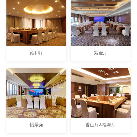
雍和厅
紫金厅
怡景苑
香山厅&福海厅